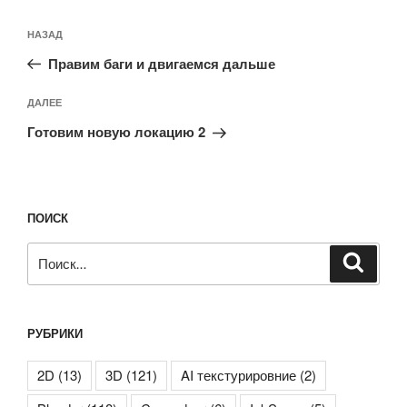
Навигация
Предыдущая
НАЗАД
по
запись:
записям
Правим баги и двигаемся дальше
Следующая
ДАЛЕЕ
запись
Готовим новую локацию 2
ПОИСК
Искать:
Поиск
РУБРИКИ
2D
(13)
3D
(121)
AI текстурировние
(2)