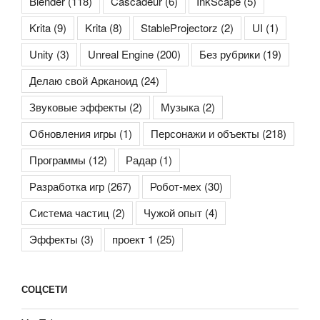
Blender
(118)
Cascadeur
(6)
InkScape
(5)
Krita
(9)
Krita
(8)
StableProjectorz
(2)
UI
(1)
Unity
(3)
Unreal Engine
(200)
Без рубрики
(19)
Делаю свой Арканоид
(24)
Звуковые эффекты
(2)
Музыка
(2)
Обновления игры
(1)
Персонажи и объекты
(218)
Программы
(12)
Радар
(1)
Разработка игр
(267)
Робот-мех
(30)
Система частиц
(2)
Чужой опыт
(4)
Эффекты
(3)
проект 1
(25)
СОЦСЕТИ