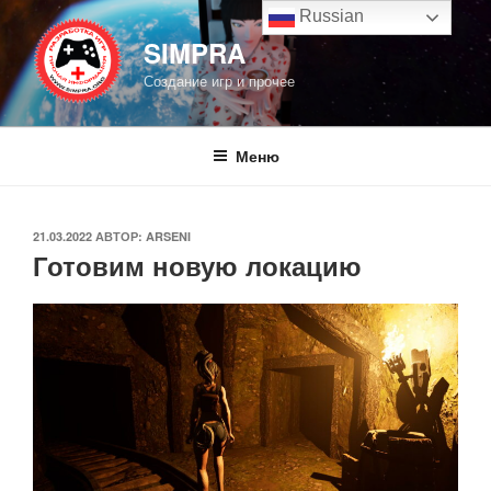
Перейти
Russian
к
SIMPRA
содержимому
Создание игр и прочее
Меню
ОПУБЛИКОВАНО
21.03.2022
АВТОР:
ARSENI
Готовим новую локацию